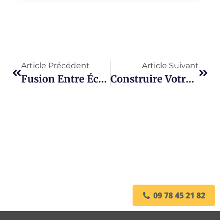
Article Précédent
Article Suivant
Fusion Entre Écologie Et Créativité : Votre Guide Pour Un Savon Diy Fait Maison Et Éco-Responsable
Construire Votre Avenir Financier : Apprendre À Suivre Les Courbes En Bourse
09 78 45 21 82