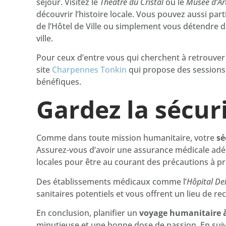
séjour. Visitez le
Théâtre du Cristal
ou le
Musée d’Art
découvrir l’histoire locale. Vous pouvez aussi pa
de l’Hôtel de Ville ou simplement vous détendre d
ville.
Pour ceux d’entre vous qui cherchent à retrouver 
site
Charpennes Tonkin
qui propose des sessions 
bénéfiques.
Gardez la sécuri
Comme dans toute mission humanitaire, votre
sé
Assurez-vous d’avoir une assurance médicale adéq
locales pour être au courant des précautions à p
Des établissements médicaux comme l’
Hôpital De
sanitaires potentiels et vous offrent un lieu de r
En conclusion, planifier un
voyage humanitaire à
minutieuse et une bonne dose de passion. En sui