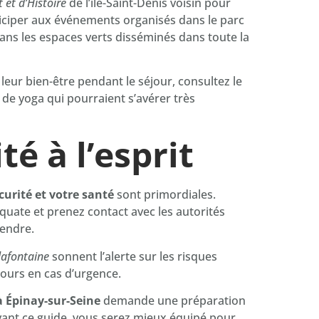
 et d’Histoire
de l’île-Saint-Denis voisin pour
rticiper aux événements organisés dans le parc
ans les espaces verts disséminés dans toute la
leur bien-être pendant le séjour, consultez le
de yoga qui pourraient s’avérer très
té à l’esprit
curité et votre santé
sont primordiales.
uate et prenez contact avec les autorités
rendre.
lafontaine
sonnent l’alerte sur les risques
ecours en cas d’urgence.
 Épinay-sur-Seine
demande une préparation
vant ce guide, vous serez mieux équipé pour